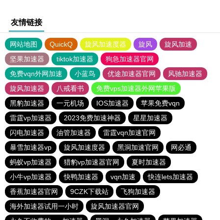
友情链接
网站地图
QuickQ
旋风加速度器
旋风
旋风加速
坚果加速器
tiktok加速器
狗急加速器官网
免费vqn外网加速
小蓝鸟
优途加速器官网
风驰加速器
旋风加速器
八戒看书
免费vps加速器外网苹果版
黑豹加速器
一元机场
IOS加速器
苹果免费vqn
雷霆vp加速器
2023免费加速神器
星星加速器
闪电加速器
油管加速器
雷霆vqn加速官网
暴雪加速器vp
旋风加速度器
黑洞加速官网
网必通
蚂蚁vp加速器
猎豹vp加速器官网
夏时加速器
小牛vp加速器
快鸭加速器
vqn加速
快连lets加速器
香蕉加速器官网
9CZK下载站
飞狗加速器
海外加速器试用一小时
旋风加速器官网