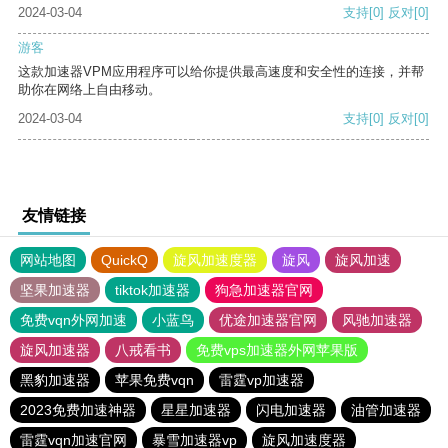
2024-03-04
支持
[0]
反对
[0]
游客
这款加速器VPM应用程序可以给你提供最高速度和安全性的连接，并帮
助你在网络上自由移动。
2024-03-04
支持
[0]
反对
[0]
友情链接
网站地图
QuickQ
旋风加速度器
旋风
旋风加速
坚果加速器
tiktok加速器
狗急加速器官网
免费vqn外网加速
小蓝鸟
优途加速器官网
风驰加速器
旋风加速器
八戒看书
免费vps加速器外网苹果版
黑豹加速器
苹果免费vqn
雷霆vp加速器
2023免费加速神器
星星加速器
闪电加速器
油管加速器
雷霆vqn加速官网
暴雪加速器vp
旋风加速度器