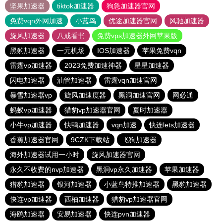
坚果加速器
tiktok加速器
狗急加速器官网
免费vqn外网加速
小蓝鸟
优途加速器官网
风驰加速器
旋风加速器
八戒看书
免费vps加速器外网苹果版
黑豹加速器
一元机场
IOS加速器
苹果免费vqn
雷霆vp加速器
2023免费加速神器
星星加速器
闪电加速器
油管加速器
雷霆vqn加速官网
暴雪加速器vp
旋风加速度器
黑洞加速官网
网必通
蚂蚁vp加速器
猎豹vp加速器官网
夏时加速器
小牛vp加速器
快鸭加速器
vqn加速
快连lets加速器
香蕉加速器官网
9CZK下载站
飞狗加速器
海外加速器试用一小时
旋风加速器官网
永久不收费的nvp加速器
黑洞vp永久加速器
苹果加速器
猎豹加速器
银河加速器
小蓝鸟特推加速器
黑豹加速器
快连vp加速器
西柚加速器
猎豹vp加速器官网
海鸥加速器
安易加速器
快连pvn加速器