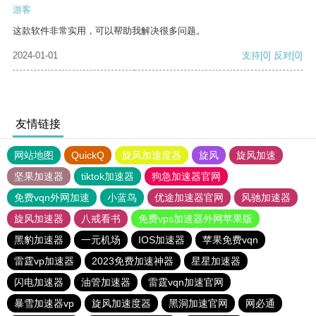
游客
这款软件非常实用，可以帮助我解决很多问题。
2024-01-01
支持
[0]
反对
[0]
友情链接
网站地图
QuickQ
旋风加速度器
旋风
旋风加速
坚果加速器
tiktok加速器
狗急加速器官网
免费vqn外网加速
小蓝鸟
优途加速器官网
风驰加速器
旋风加速器
八戒看书
免费vps加速器外网苹果版
黑豹加速器
一元机场
IOS加速器
苹果免费vqn
雷霆vp加速器
2023免费加速神器
星星加速器
闪电加速器
油管加速器
雷霆vqn加速官网
暴雪加速器vp
旋风加速度器
黑洞加速官网
网必通