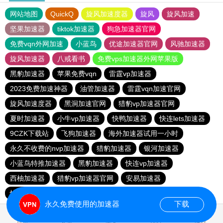
网站地图
QuickQ
旋风加速度器
旋风
旋风加速
坚果加速器
tiktok加速器
狗急加速器官网
免费vqn外网加速
小蓝鸟
优途加速器官网
风驰加速器
旋风加速器
八戒看书
免费vps加速器外网苹果版
黑豹加速器
苹果免费vqn
雷霆vp加速器
2023免费加速神器
油管加速器
雷霆vqn加速官网
旋风加速度器
黑洞加速官网
猎豹vp加速器官网
夏时加速器
小牛vp加速器
快鸭加速器
快连lets加速器
9CZK下载站
飞狗加速器
海外加速器试用一小时
永久不收费的nvp加速器
猎豹加速器
银河加速器
小蓝鸟特推加速器
黑豹加速器
快连vp加速器
西柚加速器
猎豹vp加速器官网
安易加速器
快连pvn加速器
永久免费使用的加速器
下载
0.110249s
首页
安卓
苹果
排行
推荐