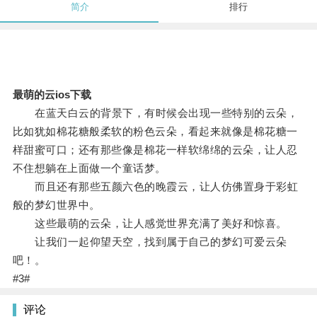
简介
排行
最萌的云ios下载
在蓝天白云的背景下，有时候会出现一些特别的云朵，
比如犹如棉花糖般柔软的粉色云朵，看起来就像是棉花糖一
样甜蜜可口；还有那些像是棉花一样软绵绵的云朵，让人忍
不住想躺在上面做一个童话梦。
而且还有那些五颜六色的晚霞云，让人仿佛置身于彩虹
般的梦幻世界中。
这些最萌的云朵，让人感觉世界充满了美好和惊喜。
让我们一起仰望天空，找到属于自己的梦幻可爱云朵
吧！。
#3#
评论