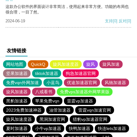
这款办公软件的界面设计非常简洁，使用起来非常方便。功能的布局也
很合理，一目了然。
2024-06-19
支持
[0]
反对
[0]
友情链接
网站地图
QuickQ
旋风加速度器
旋风
旋风加速
坚果加速器
tiktok加速器
狗急加速器官网
免费vqn外网加速
小蓝鸟
优途加速器官网
风驰加速器
旋风加速器
八戒看书
免费vps加速器外网苹果版
黑豹加速器
苹果免费vqn
雷霆vp加速器
2023免费加速神器
油管加速器
雷霆vqn加速官网
旋风加速度器
黑洞加速官网
猎豹vp加速器官网
夏时加速器
小牛vp加速器
快鸭加速器
快连lets加速器