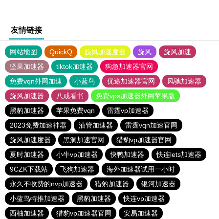
友情链接
网站地图
QuickQ
旋风加速度器
旋风
旋风加速
坚果加速器
tiktok加速器
狗急加速器官网
免费vqn外网加速
小蓝鸟
优途加速器官网
风驰加速器
旋风加速器
八戒看书
免费vps加速器外网苹果版
黑豹加速器
苹果免费vqn
雷霆vp加速器
2023免费加速神器
油管加速器
雷霆vqn加速官网
旋风加速度器
黑洞加速官网
猎豹vp加速器官网
夏时加速器
小牛vp加速器
快鸭加速器
快连lets加速器
9CZK下载站
飞狗加速器
海外加速器试用一小时
永久不收费的nvp加速器
猎豹加速器
银河加速器
小蓝鸟特推加速器
黑豹加速器
快连vp加速器
西柚加速器
猎豹vp加速器官网
安易加速器