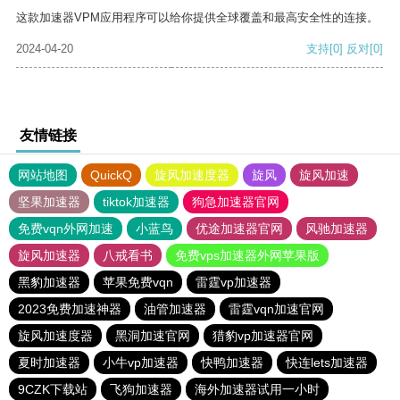
这款加速器VPM应用程序可以给你提供全球覆盖和最高安全性的连接。
2024-04-20
支持
[0]
反对
[0]
友情链接
网站地图
QuickQ
旋风加速度器
旋风
旋风加速
坚果加速器
tiktok加速器
狗急加速器官网
免费vqn外网加速
小蓝鸟
优途加速器官网
风驰加速器
旋风加速器
八戒看书
免费vps加速器外网苹果版
黑豹加速器
苹果免费vqn
雷霆vp加速器
2023免费加速神器
油管加速器
雷霆vqn加速官网
旋风加速度器
黑洞加速官网
猎豹vp加速器官网
夏时加速器
小牛vp加速器
快鸭加速器
快连lets加速器
9CZK下载站
飞狗加速器
海外加速器试用一小时